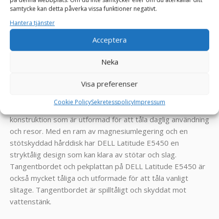
perfekt för företagsanvändare som är på resande fot eller
samtycke kan detta påverka vissa funktioner negativt.
för personer som arbetar hemifrån. Den här datorn är
Hantera tjänster
utrustad med en 14-tums Full HD-skärm som ger skarp
Acceptera
och klar bildkvalitet.
Neka
Visa preferenser
Design och byggkvalitet:
Cookie Policy
Sekretesspolicy
Impressum
DELL Latitude E5450 har en robust och slitstark
konstruktion som är utformad för att tåla daglig användning
och resor. Med en ram av magnesiumlegering och en
stötskyddad hårddisk har DELL Latitude E5450 en
stryktålig design som kan klara av stötar och slag.
Tangentbordet och pekplattan på DELL Latitude E5450 är
också mycket tåliga och utformade för att tåla vanligt
slitage. Tangentbordet är spilltåligt och skyddat mot
vattenstänk.