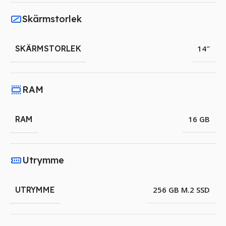
Skärmstorlek
SKÄRMSTORLEK
14″
RAM
RAM
16 GB
Utrymme
UTRYMME
256 GB M.2 SSD