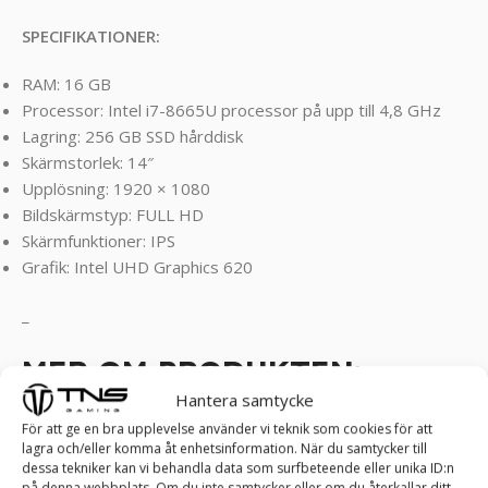
SPECIFIKATIONER:
RAM: 16 GB
Processor: Intel i7-8665U processor på upp till 4,8 GHz
Lagring: 256 GB SSD hårddisk
Skärmstorlek: 14″
Upplösning: 1920 × 1080
Bildskärmstyp: FULL HD
Skärmfunktioner: IPS
Grafik: Intel UHD Graphics 620
_
MER OM PRODUKTEN:
Hantera samtycke
Dell Latitude 7400
är en bärbar dator som är utformad för
För att ge en bra upplevelse använder vi teknik som cookies för att
lagra och/eller komma åt enhetsinformation. När du samtycker till
att ge användarna en kraftfull och pålitlig arbetsupplevelse.
dessa tekniker kan vi behandla data som surfbeteende eller unika ID:n
Den har en snygg och professionell design som passar
på denna webbplats. Om du inte samtycker eller om du återkallar ditt