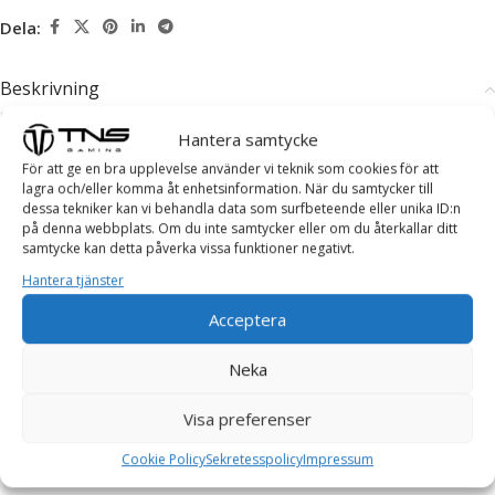
Dela:
Beskrivning
Specifikationer:
Hantera samtycke
Upplösning: 1920 x 1080
För att ge en bra upplevelse använder vi teknik som cookies för att
lagra och/eller komma åt enhetsinformation. När du samtycker till
dessa tekniker kan vi behandla data som surfbeteende eller unika ID:n
Responstid: 2ms
på denna webbplats. Om du inte samtycker eller om du återkallar ditt
samtycke kan detta påverka vissa funktioner negativt.
Panel: TN
Hantera tjänster
Anslutningar: HDMI, DVI, VGA
Acceptera
Neka
Shipping & Delivery
Visa preferenser
Cookie Policy
Sekretesspolicy
Impressum
Relaterade produkter