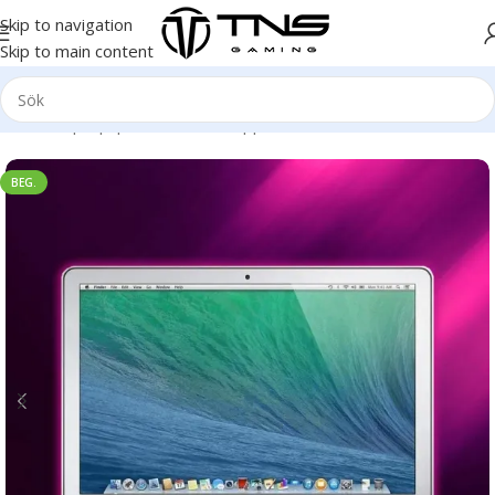
Skip to navigation
Skip to main content
Hem
/
Laptop | Bärbar dator
/
Apple MacBook
/
Air
BEG.