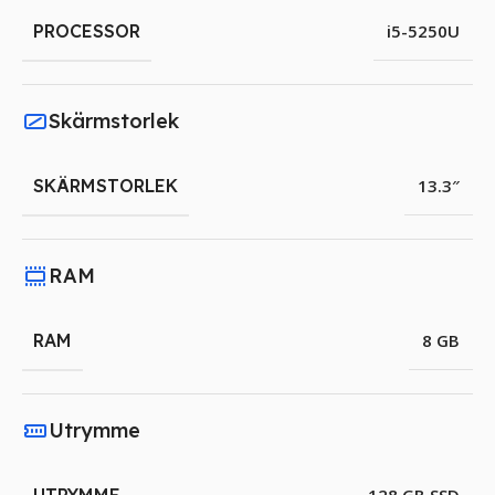
PROCESSOR
i5-5250U
Skärmstorlek
SKÄRMSTORLEK
13.3″
RAM
RAM
8 GB
Utrymme