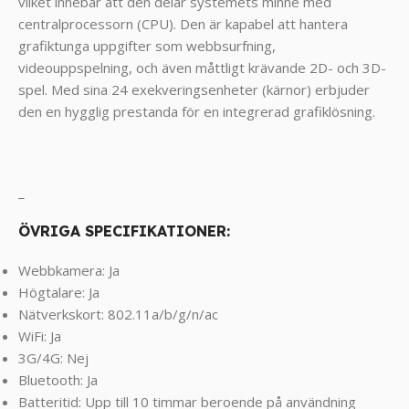
vilket innebar att den delar systemets minne med
centralprocessorn (CPU). Den är kapabel att hantera
grafiktunga uppgifter som webbsurfning,
videouppspelning, och även måttligt krävande 2D- och 3D-
spel. Med sina 24 exekveringsenheter (kärnor) erbjuder
den en hygglig prestanda för en integrerad grafiklösning.
_
ÖVRIGA SPECIFIKATIONER:
Webbkamera: Ja
Högtalare: Ja
Nätverkskort: 802.11a/b/g/n/ac
WiFi: Ja
3G/4G: Nej
Bluetooth: Ja
Batteritid: Upp till 10 timmar beroende på användning