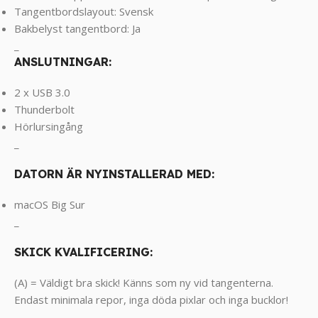
Tangentbordslayout: Svensk
Bakbelyst tangentbord: Ja
_
ANSLUTNINGAR:
2 x USB 3.0
Thunderbolt
Hörlursingång
_
DATORN ÄR NYINSTALLERAD MED:
macOS Big Sur
_
SKICK KVALIFICERING:
(A) = Väldigt bra skick! Känns som ny vid tangenterna.
Endast minimala repor, inga döda pixlar och inga bucklor!