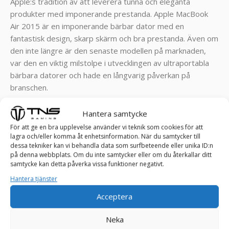
Apple:s tradition av att leverera tunna och eleganta
produkter med imponerande prestanda. Apple MacBook
Air 2015 är en imponerande bärbar dator med en
fantastisk design, skarp skärm och bra prestanda. Även om
den inte längre är den senaste modellen på marknaden,
var den en viktig milstolpe i utvecklingen av ultraportabla
bärbara datorer och hade en långvarig påverkan på
branschen.
Hantera samtycke
För att ge en bra upplevelse använder vi teknik som cookies för att
SPECIFIKATIONER:
lagra och/eller komma åt enhetsinformation. När du samtycker till
dessa tekniker kan vi behandla data som surfbeteende eller unika ID:n
RAM: 8 GB
på denna webbplats. Om du inte samtycker eller om du återkallar ditt
samtycke kan detta påverka vissa funktioner negativt.
Processor: i5-5250U processor – Upp till 2.7GHz!
Hantera tjänster
Lagring: 128 GB SSD
Skärmstorlek: 13,3″
Acceptera
Upplösning: 1440 x 900
Bildskärmstyp: TFT LED
Neka
Skärmfunktioner: glänsande widescreenskärm