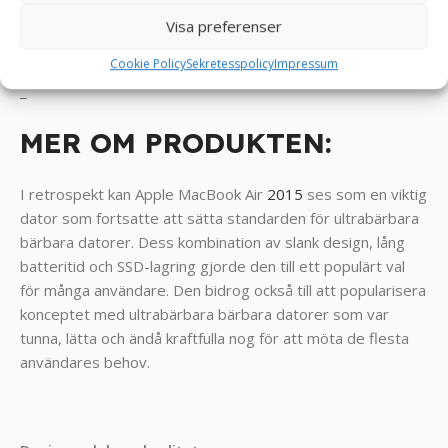
Grafik: Intel HD Graphics 6000
Visa preferenser
Färg: Silver
Cookie Policy
Sekretesspolicy
Impressum
_
MER OM PRODUKTEN:
I retrospekt kan Apple MacBook Air
2015
ses som en viktig
dator som fortsatte att sätta standarden för ultrabärbara
bärbara datorer. Dess kombination av slank design, lång
batteritid och SSD-lagring gjorde den till ett populärt val
för många användare. Den bidrog också till att popularisera
konceptet med ultrabärbara bärbara datorer som var
tunna, lätta och ändå kraftfulla nog för att möta de flesta
användares behov.