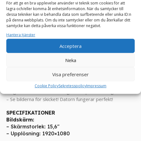
Viktiga Egenskaper om datorn:
För att ge en bra upplevelse använder vi teknik som cookies för att
lagra och/eller komma åt enhetsinformation. När du samtycker till
– 20 GB RAM
dessa tekniker kan vi behandla data som surfbeteende eller unika ID:n
– i5-8250U processor – Upp till 3.4GHz!
på denna webbplats. Om du inte samtycker eller om du återkallar ditt
– 1000 GB HDD hårddisk
samtycke kan detta påverka vissa funktioner negativt.
– Upp till 6-7 timmars batteri – Beroende på användning!
Hantera tjänster
– Stilren snygg design – med robust slitstarkt material!
Acceptera
– Datorn startar på några sekunder!
= Detta är en perfekt gaming laptop. Du kan ta den med
Neka
dig överallt utan att behöva bära tungt och vara orolig över
att den går sönder.
Visa preferenser
Skick kvalificering:
Superbra skick! Känns som ny vid
Cookie Policy
Sekretesspolicy
Impressum
tangenterna. Skärmen har inga döda pixlar och inga bucklor!
– Se bilderna för skicket! Datorn fungerar perfekt!
SPECIFIKATIONER
Bildskärm:
– Skärmstorlek: 15,6″
– Upplösning: 1920×1080