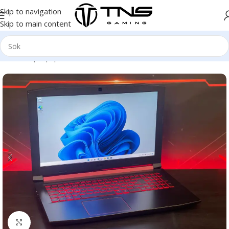
Skip to navigation
Skip to main content
Hem
/
Laptop | Bärbar dator
Click to enlarge