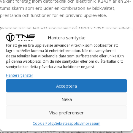
välkänt företag inom datorteknik och elektronik. K243Y är en 24-
tums skärm som erbjuder en kombination av bildkvalitet,
prestanda och funktioner för en prisvärd upplevelse.
Skärmen har en Full HD-upplösning på 1920 x 1080 pixlar, vilket
ger skarpa och detaljerade bilder. Det breda betraktningsvinkeln
Hantera samtycke
på 178 grader gör det möjligt att se bilden tydligt från olika
För att ge en bra upplevelse använder vi teknik som cookies för att
vinklar utan att förlora färger eller kontrast. Den matta
lagra och/eller komma åt enhetsinformation. När du samtycker till
dessa tekniker kan vi behandla data som surfbeteende eller unika ID:n
skärmytan minskar reflektioner och gör det bekvämt att använda
på denna webbplats. Om du inte samtycker eller om du återkallar ditt
skärmen under olika ljusförhållanden.
samtycke kan detta påverka vissa funktioner negativt.
Hantera tjänster
K243Y använder sig av IPS (In-Plane Switching) teknologi, vilket
ger förbättrad färgprecision och bredare färgomfång. Detta gör
Acceptera
att skärmen lämpar sig väl för färgkritiska arbetsuppgifter
såsom bildredigering eller grafisk design.
Neka
Skärmen har en responsfrekvens på 75 Hz, vilket ger smidigare
Visa preferenser
övergångar och minskar suddighet i snabba scener, vilket är
Cookie Policy
Sekretesspolicy
Impressum
särskilt viktigt för spel och videoinnehåll. Den har också en
responstid på 1 ms (MPRT), vilket minimerar fördröjning och