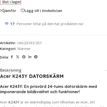
Slut i lager
Jämför
Lägg till i önskelistan
17
Personer tittar på den här produkten nu!
Artikelnr:
UM.QX3EE.001
Kategori:
Skärmar
Dela:
Beskrivning
Acer K243Y
DATORSKÄRM
Acer K243Y: En prisvärd 24-tums datorskärm med
imponerande bildkvalitet och funktioner!
Acer
K243Y
är en skärmdisplay som tillverkas av Acer, ett