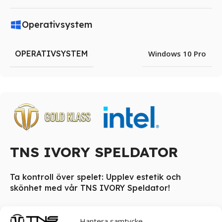
Operativsystem
OPERATIVSYSTEM
Windows 10 Pro
TNS IVORY SPELDATOR
Ta kontroll över spelet: Upplev estetik och
skönhet med vår TNS IVORY Speldator!
TNS IVORY Speldator är toppval för gaming-entusiaster
som strävar efter en förstklassig spelupplevelse. Denna
Hantera samtycke