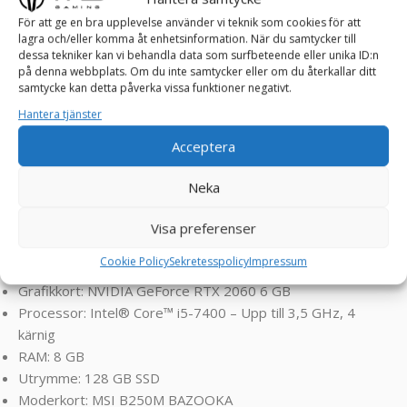
gamingdator levererar hög prestanda och grafik i många
För att ge en bra upplevelse använder vi teknik som cookies för att
lagra och/eller komma åt enhetsinformation. När du samtycker till
utav dagens spel, vilket gör den idealisk för att köra de
dessa tekniker kan vi behandla data som surfbeteende eller unika ID:n
senaste spelen med bra bildkvalitet. TNS IVORY Speldator
på denna webbplats. Om du inte samtycker eller om du återkallar ditt
är gjord för spelare som sätter prestanda i första hand
samtycke kan detta påverka vissa funktioner negativt.
och vill ha en spännande och immersiv spelvärld.
Hantera tjänster
Acceptera
Klarar spel som FarCry, RDR2, Assasin’s Creed, Valorant,
Rocket League, Roblox, Minecraft, GTA, League of
Neka
Legends, World of Warcraft, Fortnite, CS2, Overwatch ,
Battlefield, Left 4 Dead, Sims osv ! ! !
Visa preferenser
SPECIFIKATIONER:
Cookie Policy
Sekretesspolicy
Impressum
Grafikkort: NVIDIA GeForce RTX 2060 6 GB
Processor: Intel® Core™ i5-7400 – Upp till 3,5 GHz, 4
kärnig
RAM: 8 GB
Utrymme: 128 GB SSD
Moderkort: MSI B250M BAZOOKA