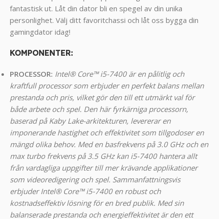
fantastisk ut. Låt din dator bli en spegel av din unika
personlighet. Välj ditt favoritchassi och låt oss bygga din
gamingdator idag!
KOMPONENTER
:
PROCESSOR:
Intel® Core™ i5-7400 är en pålitlig och
kraftfull processor som erbjuder en perfekt balans mellan
prestanda och pris, vilket gör den till ett utmärkt val för
både arbete och spel. Den här fyrkärniga processorn,
baserad på Kaby Lake-arkitekturen, levererar en
imponerande hastighet och effektivitet som tillgodoser en
mängd olika behov. Med en basfrekvens på 3.0 GHz och en
max turbo frekvens på 3.5 GHz kan i5-7400 hantera allt
från vardagliga uppgifter till mer krävande applikationer
som videoredigering och spel. Sammanfattningsvis
erbjuder Intel® Core™ i5-7400 en robust och
kostnadseffektiv lösning för en bred publik. Med sin
balanserade prestanda och energieffektivitet är den ett