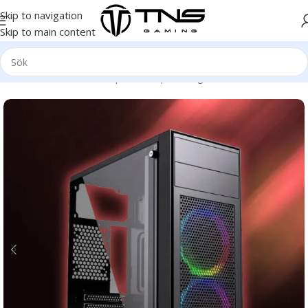
Skip to navigation
Skip to main content
Hem
/
Stationär dator
/
Speldator | Gamingdator
/
Gold klass