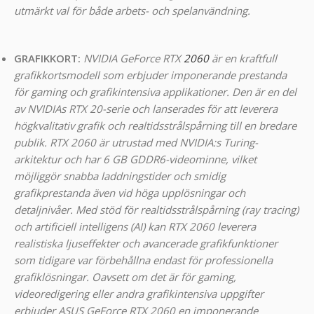
utmärkt val för både arbets- och spelanvändning.
GRAFIKKORT:
NVIDIA GeForce RTX
2060
är en kraftfull
grafikkortsmodell som erbjuder imponerande prestanda
för gaming och grafikintensiva applikationer. Den är en del
av NVIDIAs RTX 20-serie och lanserades för att leverera
högkvalitativ grafik och realtidsstrålspårning till en bredare
publik. RTX 2060 är utrustad med NVIDIA:s Turing-
arkitektur och har 6 GB GDDR6-videominne, vilket
möjliggör snabba laddningstider och smidig
grafikprestanda även vid höga upplösningar och
detaljnivåer. Med stöd för realtidsstrålspårning (ray tracing)
och artificiell intelligens (AI) kan RTX 2060 leverera
realistiska ljuseffekter och avancerade grafikfunktioner
som tidigare var förbehållna endast för professionella
grafiklösningar. Oavsett om det är för gaming,
videoredigering eller andra grafikintensiva uppgifter
erbjuder ASUS GeForce RTX 2060 en imponerande