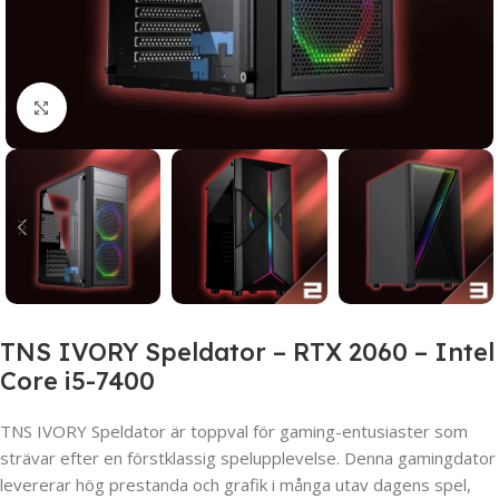
Click to enlarge
TNS IVORY Speldator – RTX 2060 – Intel
Core i5-7400
TNS IVORY Speldator är toppval för gaming-entusiaster som
strävar efter en förstklassig spelupplevelse. Denna gamingdator
levererar hög prestanda och grafik i många utav dagens spel,