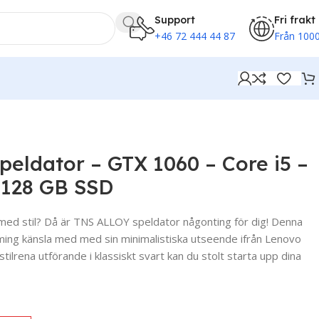
Support
Fri frakt
+46 72 444 44 87
Från 1000
 – 128 GB SSD
eldator – GTX 1060 – Core i5 –
 128 GB SSD
 med stil? Då är TNS ALLOY speldator någonting för dig! Denna
aming känsla med med sin minimalistiska utseende ifrån Lenovo
ilrena utförande i klassiskt svart kan du stolt starta upp dina