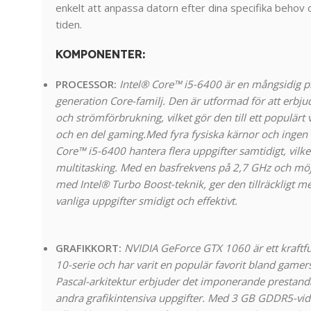
enkelt att anpassa datorn efter dina specifika behov
tiden.
KOMPONENTER
:
PROCESSOR:
Intel® Core™ i5-6400 är en mångsidig pro
generation Core-familj. Den är utformad för att erbj
och strömförbrukning, vilket gör den till ett populärt 
och en del gaming.
Med fyra fysiska kärnor och ingen
Core™ i5-6400 hantera flera uppgifter samtidigt, vilke
multitasking. Med en basfrekvens på 2,7 GHz och möjl
med Intel® Turbo Boost-teknik, ger den tillräckligt med
vanliga uppgifter smidigt och effektivt.
GRAFIKKORT:
NVIDIA GeForce GTX 1060 är ett kraftful
10-serie och har varit en populär favorit bland gamer
Pascal-arkitektur erbjuder det imponerande prestand
andra grafikintensiva uppgifter. Med 3 GB GDDR5-vid