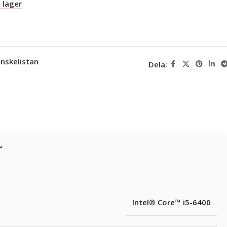
i lager
 önskelistan
Dela:
r
Intel® Core™ i5-6400