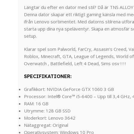
Längtar du efter en dator med stil? Då är TNS ALLOY 
Denna dator skapar ett riktigt gaming känsla med med
ifrån Lenovo sortimentet. Med datorns stilrena utföran
starta upp dina nya speläventyr. Skapa en atmosfär 
setup.
Klarar spel som Palworld, FarCry, Assasin’s Creed, V
Roblox, Minecraft, GTA, League of Legends, World of 
Overwatch , Battlefield, Left 4 Dead, Sims osv ! ! !
SPECIFIKATIONER:
Grafikkort: NVIDIA GeForce GTX 1060 3 GB
Processor: Intel® Core™ i5-6400 – Upp till 3,4 GHz, 4
RAM: 16 GB
Utrymme: 128 GB SSD
Moderkort: Lenovo 3642
Nätaggregat: Original
Operativsystem: Windows 10 Pro