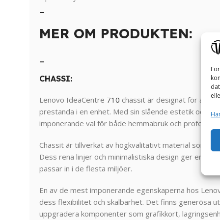
_
MER OM PRODUKTEN:
_
För
CHASSI:
kom
dat
ell
Lenovo IdeaCentre
710
chassit är designat för att kom
prestanda i en enhet. Med sin slående estetik och rob
Han
imponerande val för både hemmabruk och professione
Chassit är tillverkat av högkvalitativt material som ger
Dess rena linjer och minimalistiska design ger en mo
passar in i de flesta miljöer.
En av de mest imponerande egenskaperna hos Lenovo
dess flexibilitet och skalbarhet. Det finns generösa ut
uppgradera komponenter som grafikkort, lagringsenhe