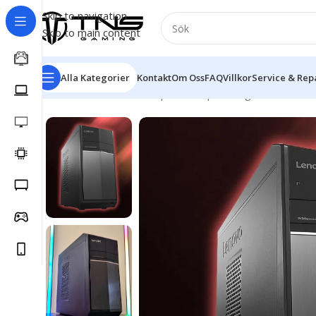
Skip to navigation
Skip to main content
Alla Kategorier
Kontakt
Om Oss
FAQ
Villkor
Service & Rep
Hem
/
Stationär dator
/
Speldator | Gamingdator
/
Bronze