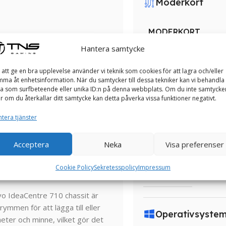
Moderkort
MODERKORT
Hantera samtycke
 att ge en bra upplevelse använder vi teknik som cookies för att lagra och/eller
PSU
ma åt enhetsinformation. När du samtycker till dessa tekniker kan vi behandla
a som surfbeteende eller unika ID:n på denna webbplats. Om du inte samtycke
er om du återkallar ditt samtycke kan detta påverka vissa funktioner negativt.
binera stil, funktionalitet och
PSU
usta konstruktion är det ett
tera tjänster
llt arbete.
Nätverk
Acceptera
Neka
Visa preferenser
 en solid känsla och hållbarhet.
dern och elegant estetik som
Cookie Policy
Sekretesspolicy
Impressum
NÄTVERK
 IdeaCentre 710 chassit är
rymmen för att lägga till eller
Operativsyste
ter och minne, vilket gör det