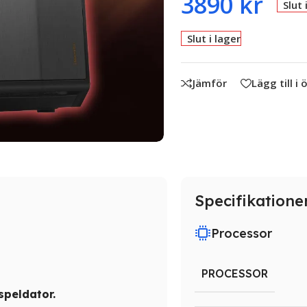
3890
kr
Slut 
Slut i lager
Jämför
Lägg till i
Specifikatione
Processor
PROCESSOR
 speldator.