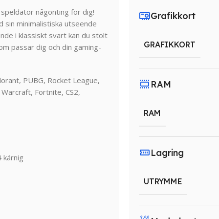
speldator någonting för dig!
Grafikkort
 sin minimalistiska utseende
de i klassiskt svart kan du stolt
GRAFIKKORT
som passar dig och din gaming-
alorant, PUBG, Rocket League,
RAM
Warcraft, Fortnite, CS2,
RAM
Lagring
 kärnig
UTRYMME