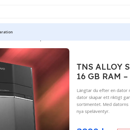
aration
 klass
/
TNS ALLOY Speldator – GTX 1060 – Core i5 – 16 GB RAM
TNS ALLOY Sp
16 GB RAM –
Längtar du efter en dator
dator skapar ett riktigt g
sortimentet. Med datorns st
nya speläventyr.