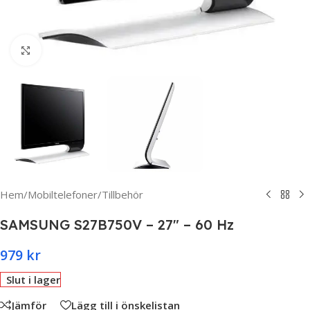
Click to enlarge
Hem
/
Mobiltelefoner
/
Tillbehör
SAMSUNG S27B750V – 27″ – 60 Hz
979
kr
Slut i lager
Jämför
Lägg till i önskelistan