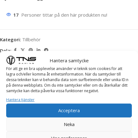
17
Personer tittar på den här produkten nu!
Kategori:
Tillbehör
Dela:
Hantera samtycke
Beskrivning
För att ge en bra upplevelse använder vi teknik som cookies för att
lagra och/eller komma åt enhetsinformation. När du samtycker till
Specifikationer:
dessa tekniker kan vi behandla data som surfbeteende eller unika ID:n
på denna webbplats. Om du inte samtycker eller om du återkallar ditt
Upplösning: 1920 x 1080
samtycke kan detta påverka vissa funktioner negativt.
Hantera tjänster
Responstid: 2ms
Acceptera
Panel: TFT
Neka
Anslutningar: 2X HDMI, VGA