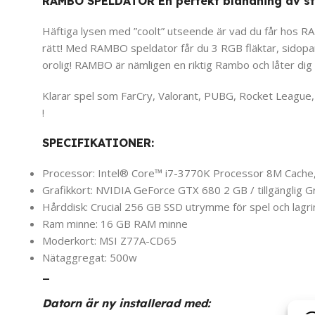
RAMBO SPELDATOR En perfekt blandning av st
Häftiga lysen med ”coolt” utseende är vad du får hos RAM
rätt! Med RAMBO speldator får du 3 RGB fläktar, sidopane
orolig! RAMBO är nämligen en riktig Rambo och låter dig
Klarar spel som FarCry, Valorant, PUBG, Rocket League, 
!
SPECIFIKATIONER:
Processor: Intel® Core™ i7-3770K Processor 8M Cache,
Grafikkort: NVIDIA GeForce GTX 680 2 GB / tillgänglig 
Hårddisk: Crucial 256 GB SSD utrymme för spel och lagri
Ram minne: 16 GB RAM minne
Moderkort: MSI Z77A-CD65
Nätaggregat: 500w
_
Datorn är ny installerad med: