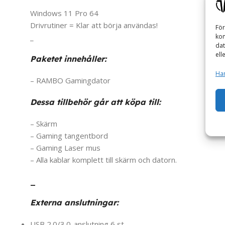
Windows 11 Pro 64
Drivrutiner = Klar att börja användas!
För
kom
_
dat
ell
Paketet innehåller:
Han
– RAMBO Gamingdator
Dessa tillbehör går att köpa till:
– Skärm
– Gaming tangentbord
– Gaming Laser mus
– Alla kablar komplett till skärm och datorn.
_
Externa anslutningar:
USB 2.0/3.0-anslutning 6 st