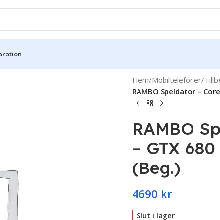
aration
Hem
/
Mobiltelefoner
/
Till
RAMBO Speldator – Core 
RAMBO Spel
– GTX 680
(Beg.)
4690
kr
Slut i lager