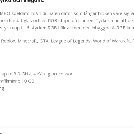
yrka och elegans.
BO speldatorn! Vill du ha en dator som fångar blicken vare sig vid
l i härdat glas och en RGB stripe på fronten. Tycker man att det i
 styra upp till 6 stycken RGB fläktar med den inbyggda A-RGB kon
Roblox, Minecraft, GTA, League of Legends, World of Warcraft, For
 up to 3,9 GHz, 4 Kärnig processor
Grafikminne 10 GB
ng