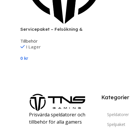
Servicepaket – Felsökning &
Reparation av Datorer | TNS Gaming
Tillbehör
I Lager
0
kr
Lägg Till I Varukorg
Kategorier
Prisvärda speldatorer och
Speldatorer
tillbehör för alla gamers
Spelpaket