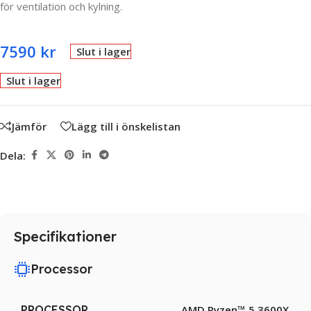
för ventilation och kylning.
7590
kr
Slut i lager
Slut i lager
Jämför
Lägg till i önskelistan
Dela:
Specifikationer
Processor
PROCESSOR
AMD Ryzen™ 5 3600X