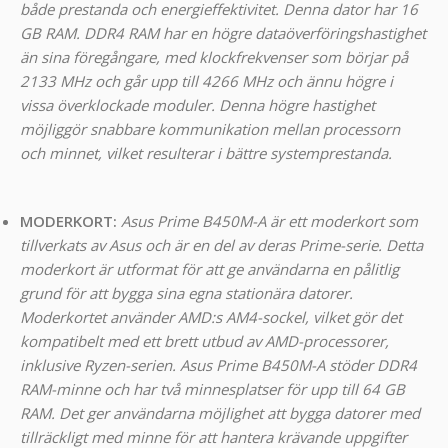
både prestanda och energieffektivitet. Denna dator har 16
GB RAM. DDR4 RAM har en högre dataöverföringshastighet
än sina föregångare, med klockfrekvenser som börjar på
2133 MHz och går upp till 4266 MHz och ännu högre i
vissa överklockade moduler. Denna högre hastighet
möjliggör snabbare kommunikation mellan processorn
och minnet, vilket resulterar i bättre systemprestanda.
MODERKORT:
Asus Prime B450M-A är ett moderkort som
tillverkats av Asus och är en del av deras Prime-serie. Detta
moderkort är utformat för att ge användarna en pålitlig
grund för att bygga sina egna stationära datorer.
Moderkortet använder AMD:s AM4-sockel, vilket gör det
kompatibelt med ett brett utbud av AMD-processorer,
inklusive Ryzen-serien. Asus Prime B450M-A stöder DDR4
RAM-minne och har två minnesplatser för upp till 64 GB
RAM. Det ger användarna möjlighet att bygga datorer med
tillräckligt med minne för att hantera krävande uppgifter