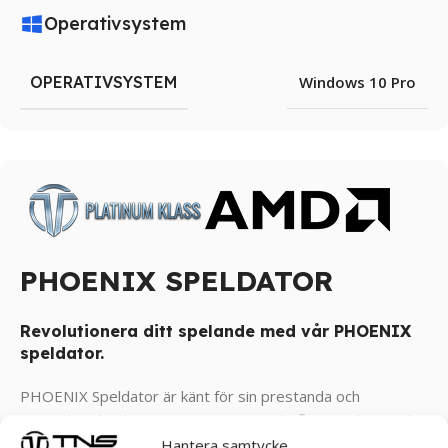
Operativsystem
OPERATIVSYSTEM
Windows 10 Pro
PHOENIX SPELDATOR
Revolutionera ditt spelande med vår PHOENIX
speldator.
PHOENIX Speldator är känt för sin prestanda och
minimalistiska design som passar in i de flesta miljöer och
erbjuder en grundläggande och funktionell estetik. Datorn
Hantera samtycke