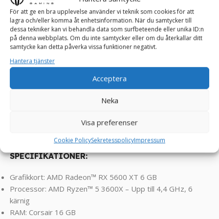
är konstruerat med fokus på god luftgenomströmning och
För att ge en bra upplevelse använder vi teknik som cookies för att
lagra och/eller komma åt enhetsinformation. När du samtycker till
har flera alternativ för ventilation och kylning, vilket gör det
dessa tekniker kan vi behandla data som surfbeteende eller unika ID:n
lämpligt för spelare och entusiaster som vill hålla sin
på denna webbplats. Om du inte samtycker eller om du återkallar ditt
systemtemperatur låg.
samtycke kan detta påverka vissa funktioner negativt.
Hantera tjänster
Acceptera
Klarar spel som FarCry, RDR2, Assasin’s Creed, COD,
Valorant, PUBG, Rocket League, Roblox, Minecraft, GTA,
Neka
League of Legends, World of Warcraft, Fortnite, CS-GO,
Visa preferenser
Overwatch , Battlefield, Left 4 Dead, Sims och resten utav
dagens spel ! ! !
Cookie Policy
Sekretesspolicy
Impressum
SPECIFIKATIONER:
Grafikkort: AMD Radeon™ RX 5600 XT 6 GB
Processor: AMD Ryzen™ 5 3600X – Upp till 4,4 GHz, 6
kärnig
RAM: Corsair 16 GB