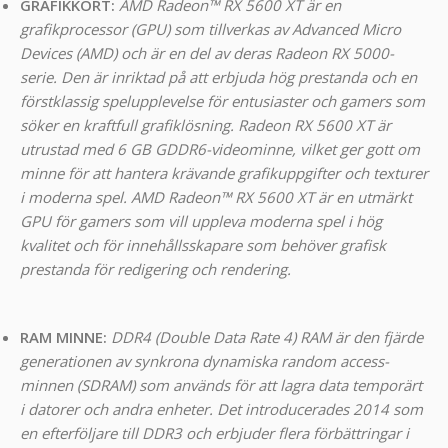
GRAFIKKORT:
AMD Radeon™ RX 5600 XT är en
grafikprocessor (GPU) som tillverkas av Advanced Micro
Devices (AMD) och är en del av deras Radeon RX 5000-
serie. Den är inriktad på att erbjuda hög prestanda och en
förstklassig spelupplevelse för entusiaster och gamers som
söker en kraftfull grafiklösning. Radeon RX 5600 XT är
utrustad med 6 GB GDDR6-videominne, vilket ger gott om
minne för att hantera krävande grafikuppgifter och texturer
i moderna spel. AMD Radeon™ RX 5600 XT är en utmärkt
GPU för gamers som vill uppleva moderna spel i hög
kvalitet och för innehållsskapare som behöver grafisk
prestanda för redigering och rendering.
RAM MINNE:
DDR4 (Double Data Rate 4) RAM är den fjärde
generationen av synkrona dynamiska random access-
minnen (SDRAM) som används för att lagra data temporärt
i datorer och andra enheter. Det introducerades 2014 som
en efterföljare till DDR3 och erbjuder flera förbättringar i