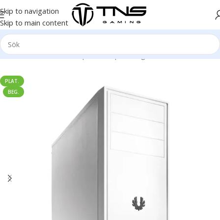
Skip to navigation
Skip to main content
Hem
/
Stationär dator
/
Speldator | Gamingdator
/
Platinum klass
PLAT.
BEG.