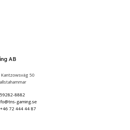
ing AB
 Kantzowsväg 50
allstahammar
559282-8882
nfo@tns-gaming.se
+46 72 444 44 87