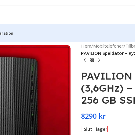
aration
Hem
/
Mobiltelefoner
/
Till
PAVILION Speldator – Ry
PAVILION 
(3,6GHz) –
256 GB SS
8290
kr
Slut i lager