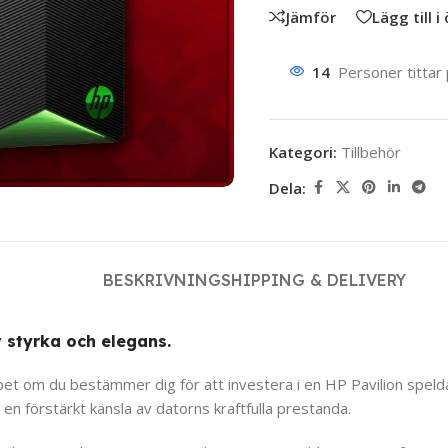
Jämför
Lägg till i
14
Personer tittar
Kategori:
Tillbehör
Dela:
BESKRIVNING
SHIPPING & DELIVERY
styrka och elegans.
et om du bestämmer dig för att investera i en HP Pavilion speldat
 en förstärkt känsla av datorns kraftfulla prestanda.