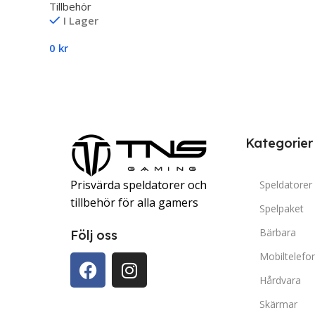
Tillbehör
I Lager
0
kr
Lägg Till I Varukorg
Kategorier
Prisvärda speldatorer och
Speldatorer
tillbehör för alla gamers
Spelpaket
Bärbara
Följ oss
Mobiltelefo
Hårdvara
Skärmar