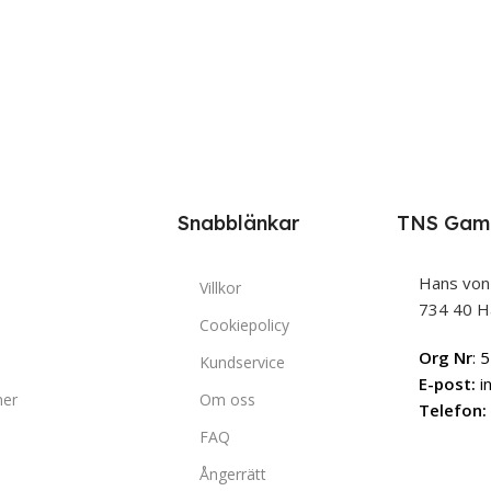
Snabblänkar
TNS Gam
Hans von
Villkor
734 40 H
Cookiepolicy
Org Nr
: 
Kundservice
E-post:
i
ner
Om oss
Telefon:
FAQ
Ångerrätt