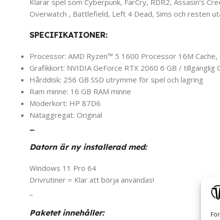
Klarar spel som Cyberpunk, FarCry, RDR2, Assasin’s Cre
Overwatch , Battlefield, Left 4 Dead, Sims och resten uta
SPECIFIKATIONER:
Processor: AMD Ryzen™ 5 1600 Processor 16M Cache, u
Grafikkort: NVIDIA GeForce RTX 2060 6 GB / tillgänglig
Hårddisk: 256 GB SSD utrymme för spel och lagring
Ram minne: 16 GB RAM minne
Moderkort: HP 87D6
Nätaggregat: Original
_
Datorn är ny installerad med:
Windows 11 Pro 64
Drivrutiner = Klar att börja användas!
_
Paketet innehåller:
För