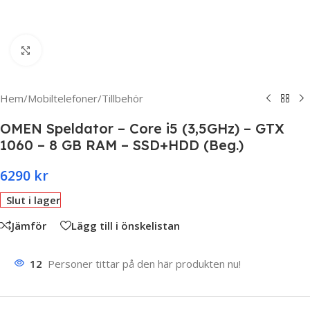
Click to enlarge
Hem
/
Mobiltelefoner
/
Tillbehör
OMEN Speldator – Core i5 (3,5GHz) – GTX
1060 – 8 GB RAM – SSD+HDD (Beg.)
6290
kr
Slut i lager
Jämför
Lägg till i önskelistan
12
Personer tittar på den här produkten nu!