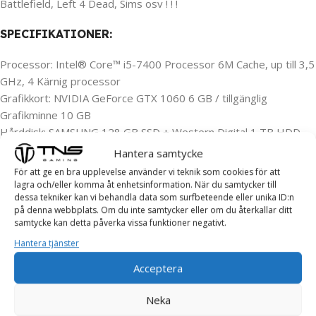
Battlefield, Left 4 Dead, Sims osv ! ! !
SPECIFIKATIONER:
Processor: Intel® Core™ i5-7400 Processor 6M Cache, up till 3,5
GHz, 4 Kärnig processor
Grafikkort: NVIDIA GeForce GTX 1060 6 GB / tillgänglig
Grafikminne 10 GB
Hårddisk: SAMSUNG 128 GB SSD + Western Digital 1 TB HDD
utrymme för spel och lagring
Hantera samtycke
Ram minne: 8 GB RAM minne
För att ge en bra upplevelse använder vi teknik som cookies för att
Moderkort: HP 8308
lagra och/eller komma åt enhetsinformation. När du samtycker till
dessa tekniker kan vi behandla data som surfbeteende eller unika ID:n
Nätaggregat: Original
på denna webbplats. Om du inte samtycker eller om du återkallar ditt
_
samtycke kan detta påverka vissa funktioner negativt.
Hantera tjänster
Datorn är ny installerad med:
Acceptera
Windows 11 Pro 64
Drivrutiner = Klar att börja användas!
Neka
_