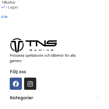
Tillbehör
TNS Gaming
I Lager
0
kr
Lägg Till I Varukorg
Prisvärda speldatorer och tillbehör för alla
gamers
Följ oss
Kategorier