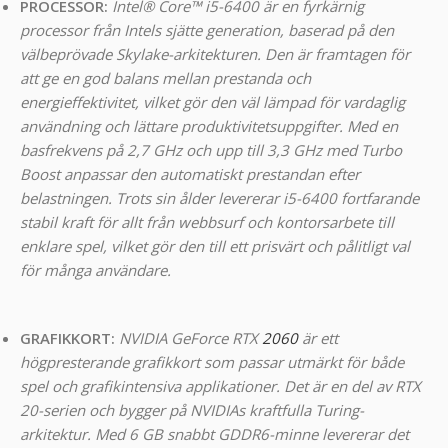
PROCESSOR:
Intel® Core™ i5-6400 är en fyrkärnig
processor från Intels sjätte generation, baserad på den
välbeprövade Skylake-arkitekturen. Den är framtagen för
att ge en god balans mellan prestanda och
energieffektivitet, vilket gör den väl lämpad för vardaglig
användning och lättare produktivitetsuppgifter. Med en
basfrekvens på 2,7 GHz och upp till 3,3 GHz med Turbo
Boost anpassar den automatiskt prestandan efter
belastningen. Trots sin ålder levererar i5-6400 fortfarande
stabil kraft för allt från webbsurf och kontorsarbete till
enklare spel, vilket gör den till ett prisvärt och pålitligt val
för många användare.
GRAFIKKORT:
NVIDIA GeForce RTX
2060
är ett
högpresterande grafikkort som passar utmärkt för både
spel och grafikintensiva applikationer. Det är en del av RTX
20-serien och bygger på NVIDIAs kraftfulla Turing-
arkitektur. Med 6 GB snabbt GDDR6-minne levererar det