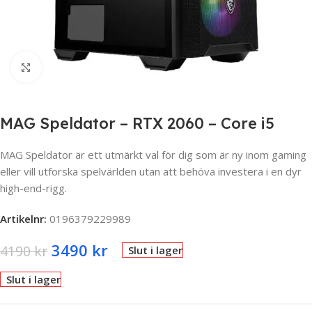
Click to enlarge
MAG Speldator – RTX 2060 – Core i5
MAG Speldator är ett utmärkt val för dig som är ny inom gaming
eller vill utforska spelvärlden utan att behöva investera i en dyr
high-end-rigg.
Artikelnr:
0196379229989
3490
kr
4190
kr
Slut i lager
Slut i lager