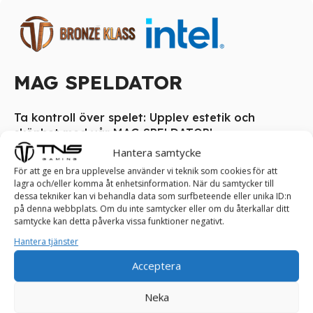
MAG SPELDATOR
Ta kontroll över spelet: Upplev estetik och
skönhet med vår MAG SPELDATOR!
Hantera samtycke
MAG Speldator är ett utmärkt val för dig som är ny inom
För att ge en bra upplevelse använder vi teknik som cookies för att
gaming eller vill utforska spelvärlden utan att behöva
lagra och/eller komma åt enhetsinformation. När du samtycker till
investera i en dyr high-end-rigg. Den är optimerad för
dessa tekniker kan vi behandla data som surfbeteende eller unika ID:n
på denna webbplats. Om du inte samtycker eller om du återkallar ditt
enklare spel och levererar en stabil, behaglig
samtycke kan detta påverka vissa funktioner negativt.
spelupplevelse för vardagsanvändning. Med en välavvägd
Hantera tjänster
prestanda är MAG en idealisk instegsmodell för den som
vill börja spela utan att tumma på kvaliteten.
Acceptera
Klarar spel som FarCry, RDR2, Assasin’s Creed, Valorant,
Neka
Rocket League, Roblox, Minecraft, GTA, League of