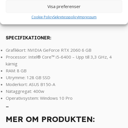
Legends, World of Warcraft, Fortnite, CS2, Overwatch ,
Visa preferenser
Battlefield, Left 4 Dead, Sims osv ! ! !
Cookie Policy
Sekretesspolicy
Impressum
SPECIFIKATIONER:
Grafikkort: NVIDIA GeForce RTX 2060 6 GB
Processor: Intel® Core™ i5-6400 – Upp till 3,3 GHz, 4
kärnig
RAM: 8 GB
Utrymme: 128 GB SSD
Moderkort: ASUS B150-A
Nätaggregat: 400w
Operativsystem: Windows 10 Pro
_
MER OM PRODUKTEN: