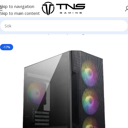
Skip to navigation
Skip to main content
Hem
/
Stationär dator
/
Speldator | Gamingdator
/
Bronze klass
-17%