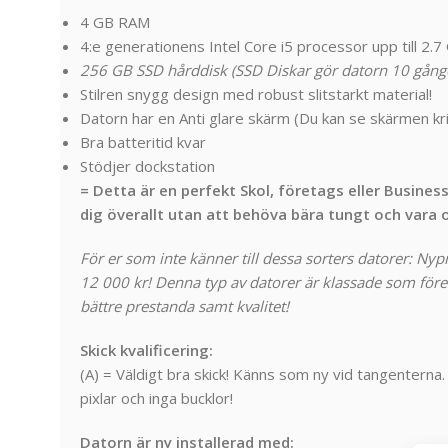
4 GB RAM
4:e generationens Intel Core i5 processor upp till 2.
256 GB SSD hårddisk (SSD Diskar gör datorn 10 gång
Stilren snygg design med robust slitstarkt material!
Datorn har en Anti glare skärm (Du kan se skärmen krista
Bra batteritid kvar
Stödjer dockstation
= Detta är en perfekt Skol, företags eller Busines
dig överallt utan att behöva bära tungt och vara o
För er som inte känner till dessa sorters datorer: Nyp
12
000 kr! Denna typ av datorer är klassade som före
bättre prestanda samt kvalitet!
Skick kvalificering:
(A) = Väldigt bra skick! Känns som ny vid tangenterna.
pixlar och inga bucklor!
Datorn är ny installerad med: