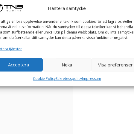
Hantera samtycke
 att ge en bra upplevelse använder vi teknik som cookies för att lagra och/eller
ma åt enhetsinformation. När du samtycker till dessa tekniker kan vi behandla
a som surfbeteende eller unika ID:n på denna webbplats. Om du inte samtycke
er om du återkallar ditt samtycke kan detta påverka vissa funktioner negativt.
tera tjänster
Acceptera
Neka
Visa preferenser
ralätt, med prestanda för extrem
ad just för dig som arbetar
Cookie Policy
Sekretesspolicy
Impressum
 till ditt sätt att jobba.