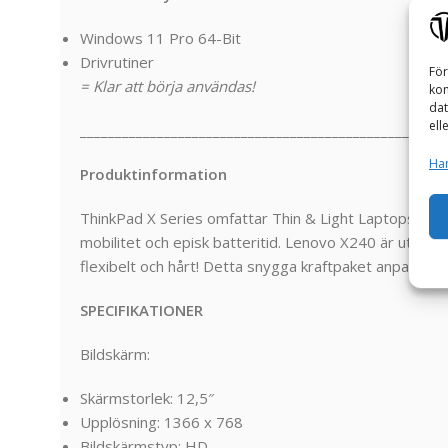
Windows 11 Pro 64-Bit
Drivrutiner
För
= Klar att börja användas!
kom
dat
ell
_______________________________________________
Han
Produktinformation
ThinkPad X Series omfattar Thin & Light Laptops. Ult
mobilitet och episk batteritid. Lenovo X240 är utform
flexibelt och hårt! Detta snygga kraftpaket anpassar sig
SPECIFIKATIONER
Bildskärm:
Skärmstorlek: 12,5″
Upplösning: 1366 x 768
Bildskärmstyp: HD