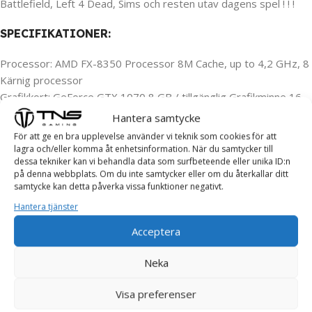
Battlefield, Left 4 Dead, Sims och resten utav dagens spel ! ! !
SPECIFIKATIONER:
Processor: AMD FX-8350 Processor 8M Cache, up to 4,2 GHz, 8
Kärnig processor
Grafikkort: GeForce GTX 1070 8 GB / tillgänglig Grafikminne 16
GB
Hantera samtycke
Hårddisk: 500 GB SSD utrymme för spel och lagring
För att ge en bra upplevelse använder vi teknik som cookies för att
Ram minne: 16 GB RAM minne
lagra och/eller komma åt enhetsinformation. När du samtycker till
dessa tekniker kan vi behandla data som surfbeteende eller unika ID:n
_
på denna webbplats. Om du inte samtycker eller om du återkallar ditt
samtycke kan detta påverka vissa funktioner negativt.
Datorn är ny installerad med:
Hantera tjänster
Windows 11 Pro 64
Acceptera
Drivrutiner = Klar att börja användas!
_
Neka
Paketet innehåller:
Visa preferenser