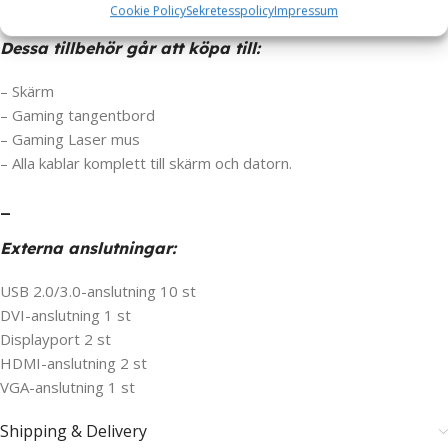
– INFERNO Gamingdator
Cookie Policy
Sekretesspolicy
Impressum
Dessa tillbehör går att köpa till:
– Skärm
– Gaming tangentbord
– Gaming Laser mus
– Alla kablar komplett till skärm och datorn.
_
Externa anslutningar:
USB 2.0/3.0-anslutning 10 st
DVI-anslutning 1 st
Displayport 2 st
HDMI-anslutning 2 st
VGA-anslutning 1 st
Shipping & Delivery