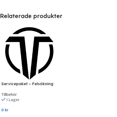
Relaterade produkter
Servicepaket – Felsökning
& Reparation av Datorer |
Tillbehör
TNS Gaming
I Lager
0
kr