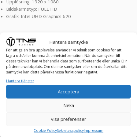
Upplösning: 1920 x 1080
Bildskärmstyp: FULL HD
Grafik: Intel UHD Graphics 620
_
Hantera samtycke
MER OM PRODUKTEN:
För att ge en bra upplevelse använder vi teknik som cookies för att
lagra och/eller komma åt enhetsinformation. När du samtycker till
EliteBook
830
G6 är idealisk för affärsanvändare, IT-
dessa tekniker kan vi behandla data som surfbeteende eller unika ID:n
på denna webbplats. Om du inte samtycker eller om du återkallar ditt
administratörer och mobila proffs. Den är optimerad för
samtycke kan detta påverka vissa funktioner negativt.
produktivitetsapplikationer som Microsoft Office,
Hantera tjänster
videokonferenser och lättare kreativa uppgifter. Dess
robusta säkerhetsfunktioner gör den lämplig för företag
Acceptera
med höga krav på dataskydd.
Neka
Visa preferenser
Design och byggkvalitet:
Cookie Policy
Sekretesspolicy
Impressum