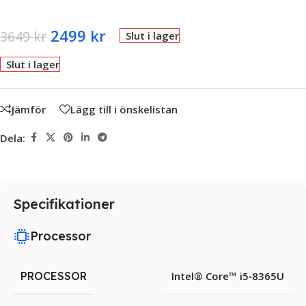
2499
kr
3649
kr
Slut i lager
Slut i lager
Jämför
Lägg till i önskelistan
Dela:
Specifikationer
Processor
PROCESSOR
Intel® Core™ i5‑8365U