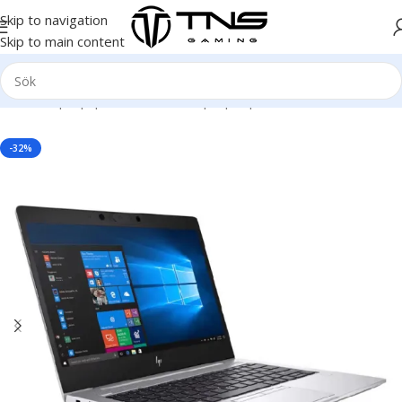
Skip to navigation
Skip to main content
Hem
/
Laptop | Bärbar dator
/
Laptop
/
Hp
-32%