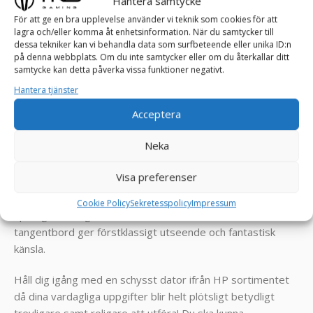
Hantera samtycke
Datorn är ny installerad med:
För att ge en bra upplevelse använder vi teknik som cookies för att
lagra och/eller komma åt enhetsinformation. När du samtycker till
Windows 11 Pro 64-Bit
dessa tekniker kan vi behandla data som surfbeteende eller unika ID:n
Drivrutiner
på denna webbplats. Om du inte samtycker eller om du återkallar ditt
= Klar att börja användas!
samtycke kan detta påverka vissa funktioner negativt.
Hantera tjänster
_______________________________________________
Acceptera
Produktinformation
Neka
HP Elitebook 745 G5 laptop bjuder på en elegant design
samt smidig användning! Detta är en effektiv bärbara dator
Visa preferenser
som utan att kompromissa på prestandan uppfyller alla
dagens behoven oavsett om du är på kontoret eller på
Cookie Policy
Sekretesspolicy
Impressum
språng. Ett elegant, maskinbearbetat chassi och
tangentbord ger förstklassigt utseende och fantastisk
känsla.
Håll dig igång med en schysst dator ifrån HP sortimentet
då dina vardagliga uppgifter blir helt plötsligt betydligt
trevligare samt roligare att utföra! Du ska kunna