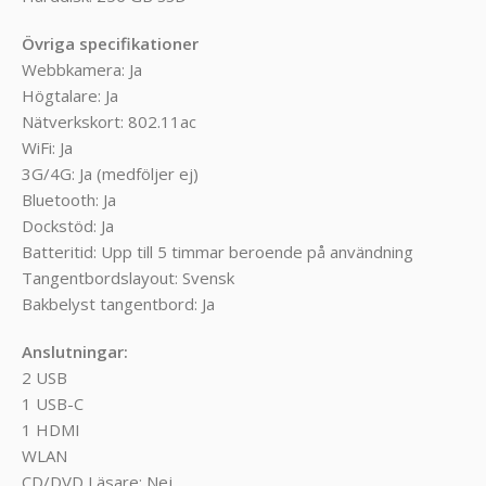
Övriga specifikationer
Webbkamera: Ja
Högtalare: Ja
Nätverkskort: 802.11ac
WiFi: Ja
3G/4G: Ja (medföljer ej)
Bluetooth: Ja
Dockstöd: Ja
Batteritid: Upp till 5 timmar beroende på användning
Tangentbordslayout: Svensk
Bakbelyst tangentbord: Ja
Anslutningar:
2 USB
1 USB-C
1 HDMI
WLAN
CD/DVD Läsare: Nej