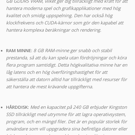
GB GDDR5 VRAM, vilket ger dig tillräckligt med kraft för att
hantera moderna spel och grafikapplikationer med hög
kvalitet och smidig uppspelning. Den har också hög
klockfrekvens och CUDA-kärnor som gör den kapabel att
hantera komplexa beräkningar och rendering.
RAM MINNE:
8 GB RAM-minne ger snabb och stabil
prestanda, så att du kan spela utan fördröjningar och köra
flera program samtidigt. Detta högkvalitativa minne har en
låg latens och en hög överföringshastighet för att
säkerställa att datorn alltid har tillräckligt med resurser för
att hantera de mest krävande uppgifterna.
HÅRDDISK:
Med en kapacitet på 240 GB erbjuder Kingston
SSD tillräckligt med utrymme för att lagra operativsystem,
program, och en mängd filer. Det är en populär storlek för
användare som vill uppgradera sina befintliga datorer eller