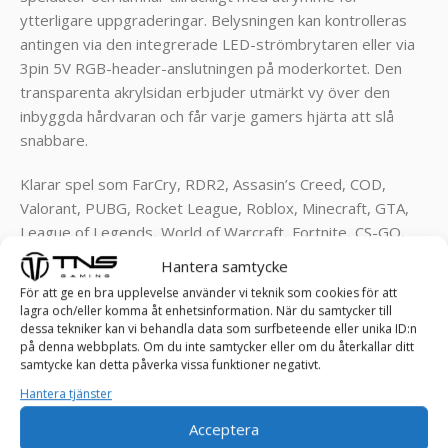
ytterligare uppgraderingar. Belysningen kan kontrolleras
antingen via den integrerade LED-strömbrytaren eller via
3pin 5V RGB-header-anslutningen på moderkortet. Den
transparenta akrylsidan erbjuder utmärkt vy över den
inbyggda hårdvaran och får varje gamers hjärta att slå
snabbare.
Klarar spel som FarCry, RDR2, Assasin’s Creed, COD,
Valorant, PUBG, Rocket League, Roblox, Minecraft, GTA,
League of Legends, World of Warcraft, Fortnite, CS-GO,
Overwatch , Battlefield, Left 4 Dead, Sims och resten utav
Hantera samtycke
dagens spel ! ! !
För att ge en bra upplevelse använder vi teknik som cookies för att
lagra och/eller komma åt enhetsinformation. När du samtycker till
SPECIFIKATIONER:
dessa tekniker kan vi behandla data som surfbeteende eller unika ID:n
på denna webbplats. Om du inte samtycker eller om du återkallar ditt
Grafikkort: MSI GeForce GTX 1660 SUPER 6 GB
samtycke kan detta påverka vissa funktioner negativt.
Processor: Intel® Core™ i5-4460 – Upp till 3,4 GHz, 4
Hantera tjänster
kärnig
Acceptera
RAM: HyperX 8 GB