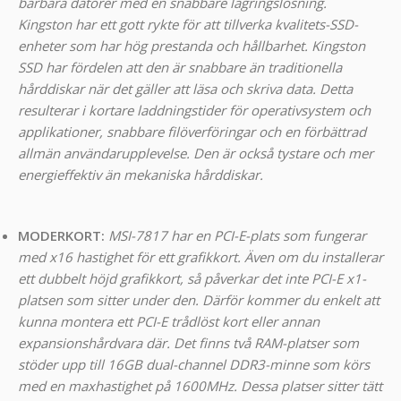
bärbara datorer med en snabbare lagringslösning.
Kingston har ett gott rykte för att tillverka kvalitets-SSD-
enheter som har hög prestanda och hållbarhet.
Kingston
SSD har fördelen att den är snabbare än traditionella
hårddiskar när det gäller att läsa och skriva data. Detta
resulterar i kortare laddningstider för operativsystem och
applikationer, snabbare filöverföringar och en förbättrad
allmän användarupplevelse. Den är också tystare och mer
energieffektiv än mekaniska hårddiskar.
MODERKORT:
MSI-7817 har en PCI-E-plats som fungerar
med x16 hastighet för ett grafikkort. Även om du installerar
ett dubbelt höjd grafikkort, så påverkar det inte PCI-E x1-
platsen som sitter under den. Därför kommer du enkelt att
kunna montera ett PCI-E trådlöst kort eller annan
expansionshårdvara där. Det finns två RAM-platser som
stöder upp till 16GB dual-channel DDR3-minne som körs
med en maxhastighet på 1600MHz. Dessa platser sitter tätt