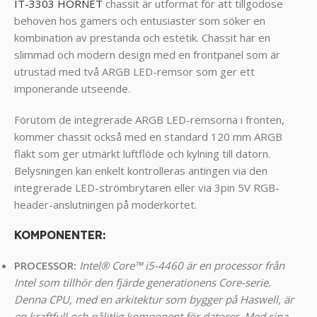
IT-3303 HORNET
chassit är utformat för att tillgodose
behoven hos gamers och entusiaster som söker en
kombination av prestanda och estetik. Chassit har en
slimmad och modern design med en frontpanel som är
utrustad med två ARGB LED-remsor som ger ett
imponerande utseende.
Förutom de integrerade ARGB LED-remsorna i fronten,
kommer chassit också med en standard 120 mm ARGB
fläkt som ger utmärkt luftflöde och kylning till datorn.
Belysningen kan enkelt kontrolleras antingen via den
integrerade LED-strömbrytaren eller via 3pin 5V RGB-
header-anslutningen på moderkortet.
KOMPONENTER
:
PROCESSOR:
Intel® Core™ i5-4460 är en processor från
Intel som tillhör den fjärde generationens Core-serie.
Denna CPU, med en arkitektur som bygger på Haswell, är
en kraftfull och pålitlig komponent för datorer. Med sina