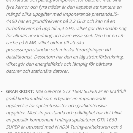
fyra kärnor och fyra trådar är den kapabel att hantera en
mängd olika uppgifter med imponerande prestanda.
i5-
4460 har en grundfrekvens på 3,2 GHz och kan nå en
turbofrekvens på upp till 3,4 GHz, vilket gör den snabb nog
för allmän användning och även vissa spel. Den har en L3-
cache på 6 MB, vilket bidrar till att öka
processorprestandan och minska fördröjningen vid
dataåtkomst. Dessutom har den en låg strömförbrukning,
vilket gör den energieffektiv och lämplig för bärbara
datorer och stationära datorer.
GRAFIKKORT:
MSI GeForce GTX 1660 SUPER är en kraftfull
grafikkortsmodell som erbjuder en imponerande
upplevelse för spelentusiaster och grafikintensiva
uppgifter. Med sin prestanda och pålitlighet har det blivit
en populär komponent i många speldatorer.GTX 1660
SUPER är utrustad med NVIDIA Turing-arkitekturen och 6