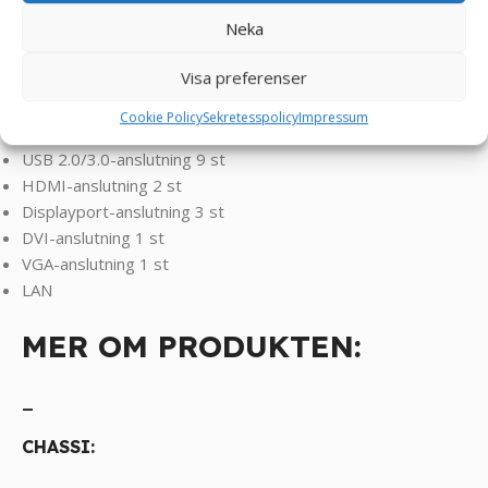
Utrymme: KINGSTON 240 GB SSD
Neka
Operativsystem: Windows 10 Pro
_
Visa preferenser
Externa anslutningar:
Cookie Policy
Sekretesspolicy
Impressum
USB 2.0/3.0-anslutning 9 st
HDMI-anslutning 2 st
Displayport-anslutning 3 st
DVI-anslutning 1 st
VGA-anslutning 1 st
LAN
MER OM PRODUKTEN:
_
CHASSI: