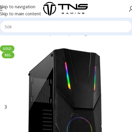
Skip to navigation
Skip to main content
Hem
/
Stationär dator
/
Speldator | Gamingdator
/
Gold klass
GOLD
BEG.