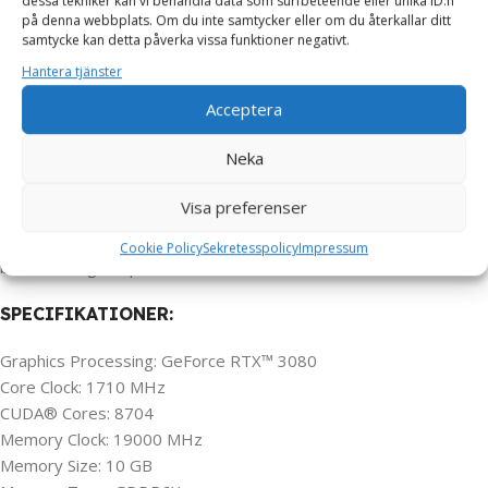
dessa tekniker kan vi behandla data som surfbeteende eller unika ID:n
När det gäller anslutningsalternativ erbjuder RTX 3080 TURBO
på denna webbplats. Om du inte samtycker eller om du återkallar ditt
10G olika portar för att möta olika behov. Dessa inkluderar
samtycke kan detta påverka vissa funktioner negativt.
DisplayPort och HDMI, vilket ger flexibilitet när du ansluter till
Hantera tjänster
olika bildskärmar och enheter.
Acceptera
Gigabyte RTX 3080 TURBO 10G är en imponerande
Neka
grafikkortslösning som erbjuder hög prestanda och avancerade
funktioner för dem som söker en kraftfull enhet för gaming eller
Visa preferenser
grafikintensivt arbete. Med sin moderna arkitektur och effektiva
kylsystem är det ett utmärkt val för entusiaster som kräver det
Cookie Policy
Sekretesspolicy
Impressum
bästa inom grafikprestanda.
SPECIFIKATIONER:
Graphics Processing: GeForce RTX™ 3080
Core Clock: 1710 MHz
CUDA® Cores: 8704
Memory Clock: 19000 MHz
Memory Size: 10 GB