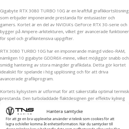
Gigabyte RTX 3080 TURBO 10G är en kraftfull grafikkortslösning
som erbjuder imponerande prestanda för entusiaster och
gamers. Kortet är en del av NVIDIA’s GeForce RTX 30-serie och
bygger på Ampere-arkitekturen, vilket ger avancerade funktioner
för spel och grafikintensiva uppgifter.
RTX 3080 TURBO 10G har en imponerande mängd video-RAM,
nämligen 10 gigabyte GDDR6X-minne, vilket möjliggör snabb och
smidig hantering av stora mängder grafikdata. Detta gör kortet
idealiskt för spelande i hög upplösning och för att driva
avancerade grafikprogram.
Kortets kylsystem är utformat för att säkerställa optimal termisk
prestanda. Den turboladdade fläktdesignen ger effektiv kylning
samtidigt som den minimerar ljudnivån. Detta är särskilt viktigt
Hantera samtycke
för dem som värdesätter tyst drift när de spelar eller arbetar
med grafikintensiva applikationer.
För att ge en bra upplevelse använder vi teknik som cookies för att
lagra och/eller komma åt enhetsinformation. När du samtycker till