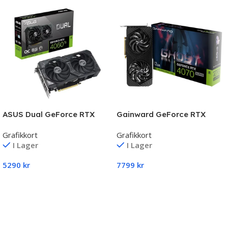
ASUS Dual GeForce RTX
Gainward GeForce RTX
4060 Ti 8GB
4070 SUPER Ghost 12GB
Grafikkort
Grafikkort
I Lager
I Lager
5290
kr
7799
kr
Lägg Till I Varukorg
Lägg Till I Varukorg