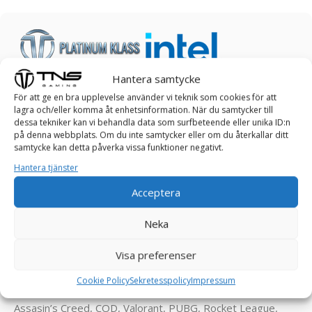
Hantera samtycke
COLD SPELDATOR
För att ge en bra upplevelse använder vi teknik som cookies för att
lagra och/eller komma åt enhetsinformation. När du samtycker till
dessa tekniker kan vi behandla data som surfbeteende eller unika ID:n
Ta kontroll över spelet: Upplev estetik och
på denna webbplats. Om du inte samtycker eller om du återkallar ditt
skönhet med vår
COLD
SPELDATOR!
samtycke kan detta påverka vissa funktioner negativt.
Hantera tjänster
De mest krävande och passionerade gamers väljer en
Acceptera
COLD speldator. Den är utvecklad för att leverera extrem
prestanda med maximal grafik, kraft och flexibilitet. Om du
Neka
vill spela de senaste spelen på högsta inställningar och
behöver en dator som klarar allt – då är en COLD speldator
Visa preferenser
det perfekta valet för dig.
Cookie Policy
Sekretesspolicy
Impressum
Klarar spel som Enshrouded, Palworld, FarCry, RDR2,
Assasin’s Creed, COD, Valorant, PUBG, Rocket League,