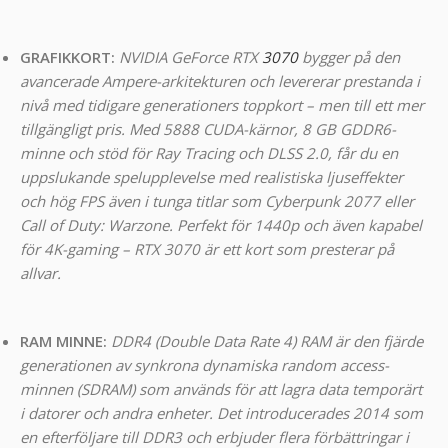
GRAFIKKORT:
NVIDIA GeForce RTX
3070
bygger på den
avancerade Ampere-arkitekturen och levererar prestanda i
nivå med tidigare generationers toppkort – men till ett mer
tillgängligt pris. Med 5888 CUDA-kärnor, 8 GB GDDR6-
minne och stöd för Ray Tracing och DLSS 2.0, får du en
uppslukande spelupplevelse med realistiska ljuseffekter
och hög FPS även i tunga titlar som Cyberpunk 2077 eller
Call of Duty: Warzone. Perfekt för 1440p och även kapabel
för 4K-gaming – RTX 3070 är ett kort som presterar på
allvar.
RAM MINNE:
DDR4 (Double Data Rate 4) RAM är den fjärde
generationen av synkrona dynamiska random access-
minnen (SDRAM) som används för att lagra data temporärt
i datorer och andra enheter. Det introducerades 2014 som
en efterföljare till DDR3 och erbjuder flera förbättringar i