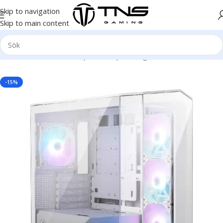
Skip to navigation
Skip to main content
Hem
/
Stationär dator
/
Speldator | Gamingdator
/
Platinum klass
-15%