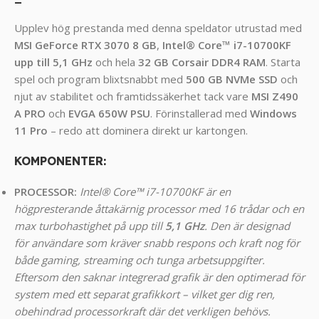
Upplev hög prestanda med denna speldator utrustad med
MSI GeForce RTX 3070 8 GB
,
Intel® Core™ i7-10700KF
upp till 5,1 GHz
och hela
32 GB Corsair DDR4 RAM
. Starta
spel och program blixtsnabbt med
500 GB NVMe SSD
och
njut av stabilitet och framtidssäkerhet tack vare
MSI Z490
A PRO
och
EVGA 650W PSU
. Förinstallerad med
Windows
11 Pro
– redo att dominera direkt ur kartongen.
KOMPONENTER
:
PROCESSOR:
Intel® Core™ i7-10700KF är en
högpresterande åttakärnig processor med 16 trådar och en
max turbohastighet på upp till
5,1 GHz
. Den är designad
för användare som kräver snabb respons och kraft nog för
både gaming, streaming och tunga arbetsuppgifter.
Eftersom den saknar integrerad grafik är den optimerad för
system med ett separat grafikkort – vilket ger dig ren,
obehindrad processorkraft där det verkligen behövs.