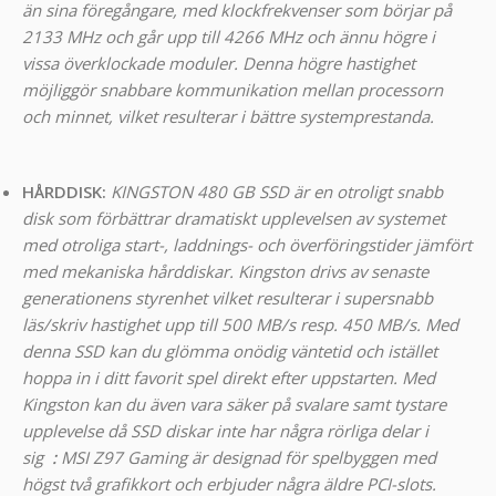
än sina föregångare, med klockfrekvenser som börjar på
2133 MHz och går upp till 4266 MHz och ännu högre i
vissa överklockade moduler. Denna högre hastighet
möjliggör snabbare kommunikation mellan processorn
och minnet, vilket resulterar i bättre systemprestanda.
HÅRDDISK:
KINGSTON 480 GB SSD är en otroligt snabb
disk som förbättrar dramatiskt upplevelsen av systemet
med otroliga start-, laddnings- och överföringstider jämfört
med mekaniska hårddiskar. Kingston drivs av senaste
generationens styrenhet vilket resulterar i supersnabb
läs/skriv hastighet upp till 500 MB/s resp. 450 MB/s. Med
denna SSD kan du glömma onödig väntetid och istället
hoppa in i ditt favorit spel direkt efter uppstarten. Med
Kingston kan du även vara säker på svalare samt tystare
upplevelse då SSD diskar inte har några rörliga delar i
sig
:
MSI Z97 Gaming är designad för spelbyggen med
högst två grafikkort och erbjuder några äldre PCI-slots.