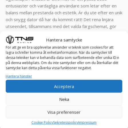
entusiaster och vardagliga användare som letar efter en
balans mellan prestanda och estetik. Är du ute efter en unik
och snygg dator då har du kommit rätt! Det rena linjära
utseendet, tillsammans med det valda färgschemat, gör
det till ett estetiskt tilltalande alternativ för dem som vill ha
Hantera samtycke
en enhetlig och stilren datorsetup.
För att ge en bra upplevelse använder vi teknik som cookies för att
Klarar spel som Valorant, Rocket League, Roblox,
lagra och/eller komma åt enhetsinformation. När du samtycker till
dessa tekniker kan vi behandla data som surfbeteende eller unika ID:n
Minecraft, GTA, League of Legends, World of Warcraft,
på denna webbplats. Om du inte samtycker eller om du återkallar ditt
Fortnite, CS-GO, Overwatch , Battlefield, Left 4 Dead, Sims
samtycke kan detta påverka vissa funktioner negativt.
osv! ! !
Hantera tjänster
SPECIFIKATIONER:
Acceptera
Grafikkort: Radeon RX 560 4 GB
Neka
Processor: Intel® Core™ i7-6700 – Upp till 4,0 GHz
RAM: 8 GB
Visa preferenser
Utrymme:480 GB SSD
Cookie Policy
Sekretesspolicy
Impressum
Operativsystem: Windows 10 Pro