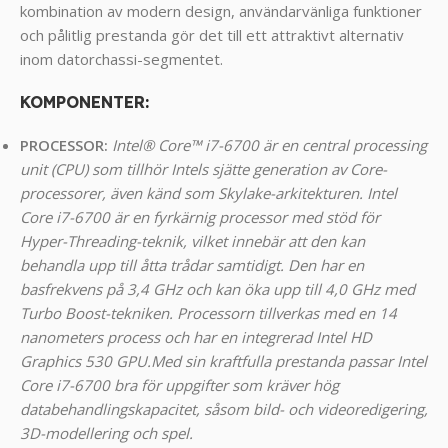
kombination av modern design, användarvänliga funktioner
och pålitlig prestanda gör det till ett attraktivt alternativ
inom datorchassi-segmentet.
KOMPONENTER
:
PROCESSOR:
Intel® Core™ i7-6700 är en central processing
unit (CPU) som tillhör Intels sjätte generation av Core-
processorer, även känd som Skylake-arkitekturen.
Intel
Core i7-6700 är en fyrkärnig processor med stöd för
Hyper-Threading-teknik, vilket innebär att den kan
behandla upp till åtta trådar samtidigt. Den har en
basfrekvens på 3,4 GHz och kan öka upp till 4,0 GHz med
Turbo Boost-tekniken. Processorn tillverkas med en 14
nanometers process och har en integrerad Intel HD
Graphics 530 GPU.
Med sin kraftfulla prestanda passar Intel
Core i7-6700 bra för uppgifter som kräver hög
databehandlingskapacitet, såsom bild- och videoredigering,
3D-modellering och spel.