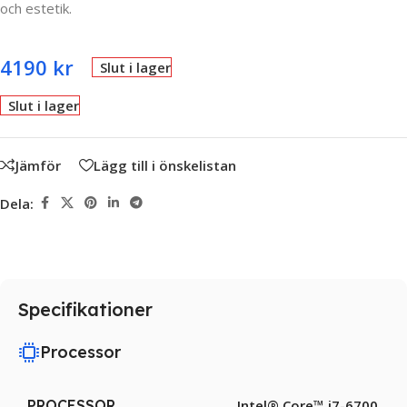
och estetik.
4190
kr
Slut i lager
Slut i lager
Jämför
Lägg till i önskelistan
Dela:
Specifikationer
Processor
PROCESSOR
Intel® Core™ i7-6700