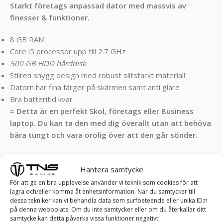
Starkt företags anpassad dator med massvis av
finesser & funktioner.
8 GB RAM
Core i5 processor upp till 2.7 GHz
500 GB HDD hårddisk
Stilren snygg design med robust slitstarkt material!
Datorn har fina färger på skärmen samt anti glare
Bra batteritid kvar
= Detta är en perfekt Skol, företags eller Business
laptop. Du kan ta den med dig överallt utan att behöva
bära tungt och vara orolig över att den går sönder.
För er som inte känner till dessa sorters datorer: Nypriset
på denna dator var ca 6 000 kr!
Hantera samtycke
För att ge en bra upplevelse använder vi teknik som cookies för att
Skick kvalificering:
lagra och/eller komma åt enhetsinformation. När du samtycker till
dessa tekniker kan vi behandla data som surfbeteende eller unika ID:n
(A) = Väldigt bra skick! Känns som ny vid tangenterna.
på denna webbplats. Om du inte samtycker eller om du återkallar ditt
Minimala repor, inga döda pixlar och inga bucklor!
samtycke kan detta påverka vissa funktioner negativt.