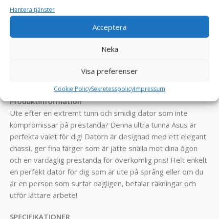
Hantera tjänster
Datorn är ny installerad med:
Acceptera
Windows 11 Pro 64-Bit
Drivrutiner
Neka
= Klar att börja användas!
Visa preferenser
_______________________________________________
Cookie Policy
Sekretesspolicy
Impressum
Produktinformation
Ute efter en extremt tunn och smidig dator som inte
kompromissar på prestanda? Denna ultra tunna Asus är
perfekta valet för dig! Datorn är designad med ett elegant
chassi, ger fina färger som är jätte snälla mot dina ögon
och en vardaglig prestanda för överkomlig pris! Helt enkelt
en perfekt dator för dig som är ute på språng eller om du
är en person som surfar dagligen, betalar räkningar och
utför lättare arbete!
SPECIFIKATIONER